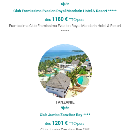
6
j/
3
n
Club Framissima Evasion Royal Mandarin Hotel & Resort *****
1180
€
dès
TTC/pers.
Framissima Club Framissima Evasion Royal Mandarin Hotel & Resort
*****
TANZANIE
9
j/
6
n
Club Jumbo Zanzibar Bay ****
1201
€
dès
TTC/pers.
Club Jumbo Zanzibar Bay ****