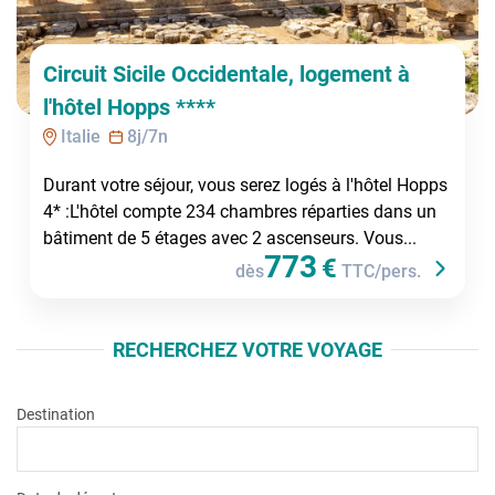
Circuit Sicile Occidentale, logement à
l'hôtel Hopps ****
Italie
8
j/
7
n
Durant votre séjour, vous serez logés à l'hôtel Hopps
4* :L'hôtel compte 234 chambres réparties dans un
bâtiment de 5 étages avec 2 ascenseurs. Vous...
773
€
dès
TTC/pers.
RECHERCHEZ VOTRE VOYAGE
Destination