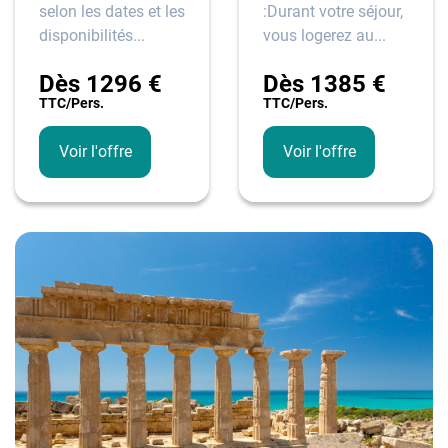
selon les dates et les
:Durant votre séjour,
disponibilités...
vous logerez au...
Dès
1296
€
Dès
1385
€
TTC/pers.
TTC/pers.
Voir l'offre
Voir l'offre