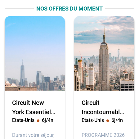
NOS OFFRES DU MOMENT
Accueil
Nos séjours
Vols
Espace Pro
Circuit New
Circuit
York Essentiel
Incontournable
Etats-Unis
6
j/
4
n
Etats-Unis
6
j/
4
n
****
Big Apple ****
Durant votre séjour,
PROGRAMME 2026